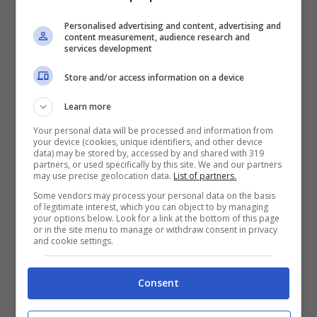
L’ultima rivelazione riguarda l’11esimo
Personalised advertising and content, advertising and
content measurement, audience research and
concorrente del programma:
Furkan Palali
,
services development
nota figura della serie turca “Terra Amara”,
Store and/or access information on a device
dove interpreta il ruolo di Fikret Fekeli
Learn more
Yaman. Nato nel 1986 a Konya (Turchia),
Your personal data will be processed and information from
Palali ha conquistato il pubblico non solo per
your device (cookies, unique identifiers, and other device
data) may be stored by, accessed by and shared with 319
partners, or used specifically by this site. We and our partners
il suo talento recitativo ma anche per la sua
may use precise geolocation data.
List of partners.
carriera come modello. Laureatosi in
Some vendors may process your personal data on the basis
of legitimate interest, which you can object to by managing
Geologia prima di abbracciare
your options below. Look for a link at the bottom of this page
or in the site menu to manage or withdraw consent in privacy
and cookie settings.
definitivamente il mondo dello spettacolo
attraverso
corsi di recitazione e campagne
Consent
pubblicitarie
.