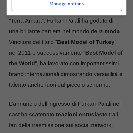
Manage options
Prima del successo come attore nella serie
“Terra Amara”, Furkan Palali ha goduto di
una brillante carriera nel mondo della
moda
.
Vincitore del titolo “
Best Model of Turkey
”
nel 2011 e successivamente “
Best Model of
the World
”, ha lavorato con importantissimi
brand internazionali dimostrando versatilità e
talento anche fuori dal piccolo schermo.
L’annuncio dell’ingresso di Furkan Palali nel
cast ha scatenato
reazioni entusiaste
tra i
fan della trasmissione sui social network.