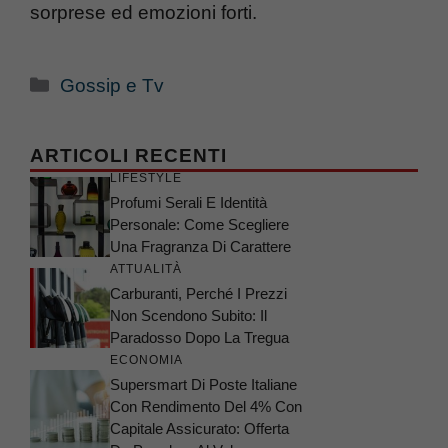
sorprese ed emozioni forti.
Categorie
Gossip e Tv
ARTICOLI RECENTI
LIFESTYLE
Profumi Serali E Identità
Personale: Come Scegliere
Una Fragranza Di Carattere
ATTUALITÀ
Carburanti, Perché I Prezzi
Non Scendono Subito: Il
Paradosso Dopo La Tregua
ECONOMIA
Supersmart Di Poste Italiane
Con Rendimento Del 4% Con
Capitale Assicurato: Offerta