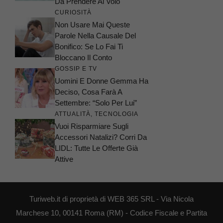
Da Prendere Al Volo
CURIOSITÀ
Non Usare Mai Queste
Parole Nella Causale Del
Bonifico: Se Lo Fai Ti
Bloccano Il Conto
GOSSIP E TV
Uomini E Donne Gemma Ha
Deciso, Cosa Farà A
Settembre: “Solo Per Lui”
ATTUALITÀ
,
TECNOLOGIA
Vuoi Risparmiare Sugli
Accessori Natalizi? Corri Da
LIDL: Tutte Le Offerte Già
Attive
Turiweb.it di proprietà di WEB 365 SRL - Via Nicola
Marchese 10, 00141 Roma (RM) - Codice Fiscale e Partita