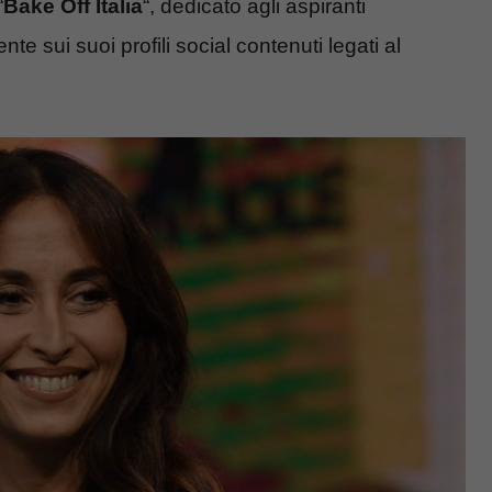
“
Bake Off Italia
“, dedicato agli aspiranti
e sui suoi profili social contenuti legati al