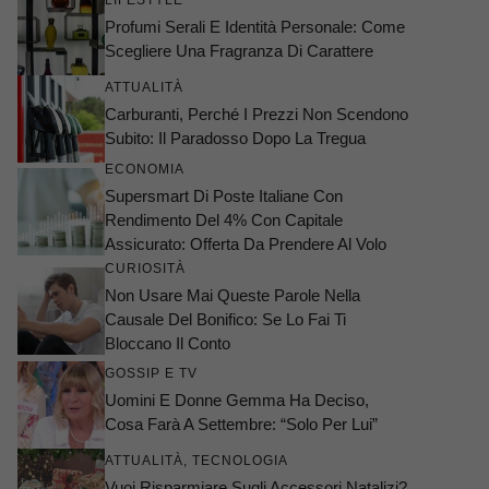
LIFESTYLE
Profumi Serali E Identità Personale: Come
Scegliere Una Fragranza Di Carattere
ATTUALITÀ
Carburanti, Perché I Prezzi Non Scendono
Subito: Il Paradosso Dopo La Tregua
ECONOMIA
Supersmart Di Poste Italiane Con
Rendimento Del 4% Con Capitale
Assicurato: Offerta Da Prendere Al Volo
CURIOSITÀ
Non Usare Mai Queste Parole Nella
Causale Del Bonifico: Se Lo Fai Ti
Bloccano Il Conto
GOSSIP E TV
Uomini E Donne Gemma Ha Deciso,
Cosa Farà A Settembre: “Solo Per Lui”
ATTUALITÀ
,
TECNOLOGIA
Vuoi Risparmiare Sugli Accessori Natalizi?