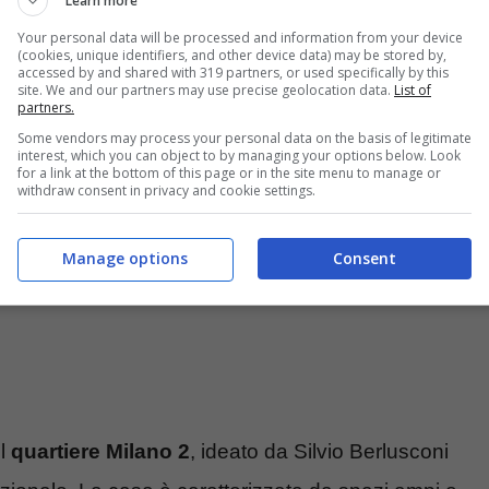
Learn more
Your personal data will be processed and information from your device
(cookies, unique identifiers, and other device data) may be stored by,
accessed by and shared with 319 partners, or used specifically by this
site. We and our partners may use precise geolocation data.
List of
partners.
Some vendors may process your personal data on the basis of legitimate
interest, which you can object to by managing your options below. Look
for a link at the bottom of this page or in the site menu to manage or
withdraw consent in privacy and cookie settings.
Manage options
Consent
el
quartiere Milano 2
, ideato da Silvio Berlusconi