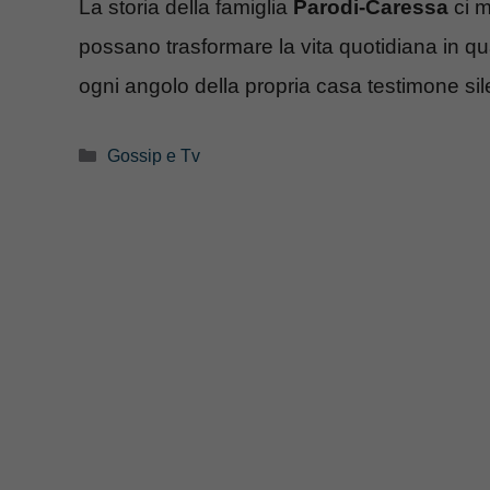
La storia della famiglia
Parodi-Caressa
ci m
possano trasformare la vita quotidiana in q
ogni angolo della propria casa testimone sil
Categorie
Gossip e Tv