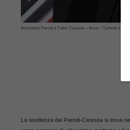
Benedetta Parodi e Fabio Caressa – Ansa – Turiweb.it
La residenza dei Parodi-Caressa si trova n