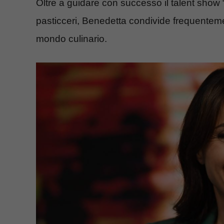
Oltre a guidare con successo il talent show 
pasticceri, Benedetta condivide frequentement
mondo culinario.