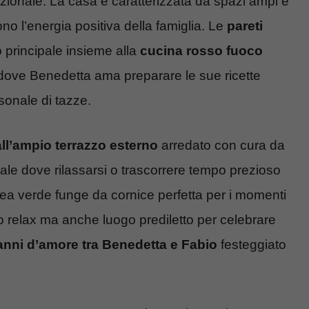
ionale. La casa è caratterizzata da spazi ampi e
tono l’energia positiva della famiglia. Le
pareti
o principale insieme alla
cucina rosso fuoco
dove Benedetta ama preparare le sue ricette
sonale di tazze.
ll’ampio terrazzo esterno
arredato con cura da
ale dove rilassarsi o trascorrere tempo prezioso
area verde funge da cornice perfetta per i momenti
olo relax ma anche luogo prediletto per celebrare
 anni d’amore tra Benedetta e Fabio
festeggiato