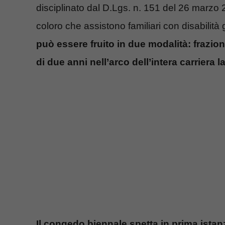
disciplinato dal D.Lgs. n. 151 del 26 marzo 2
coloro che assistono familiari con disabilità 
può essere fruito in due modalità: frazi
di due anni nell’arco dell’intera carriera l
Il congedo biennale spetta in prima istan