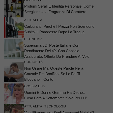
LIFESTYLE
Profumi Serali E Identità Personale: Come
Scegliere Una Fragranza Di Carattere
ATTUALITÀ
Carburanti, Perché I Prezzi Non Scendono
Subito: Il Paradosso Dopo La Tregua
ECONOMIA
Supersmart Di Poste Italiane Con
Rendimento Del 4% Con Capitale
Assicurato: Offerta Da Prendere Al Volo
CURIOSITÀ
Non Usare Mai Queste Parole Nella
Causale Del Bonifico: Se Lo Fai Ti
Bloccano Il Conto
GOSSIP E TV
Uomini E Donne Gemma Ha Deciso,
Cosa Farà A Settembre: “Solo Per Lui”
ATTUALITÀ
,
TECNOLOGIA
Vuoi Risparmiare Sugli Accessori Natalizi?