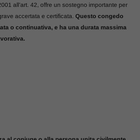
001 all’art. 42, offre un sostegno importante per
grave accertata e certificata.
Questo congedo
onata o continuativa, e ha una durata massima
avorativa.
za al coniuge o alla persona unita civilmente
.