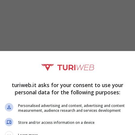
turiweb.it asks for your consent to use your
a misura è certamente uno strumento di civiltà in
personal data for the following purposes:
 queste misure si può contribuire a creare un
Personalised advertising and content, advertising and content
measurement, audience research and services development
da sapere.
Store and/or access information on a device
ito: tutto quello che c’è da