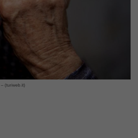
– (turiweb.it)