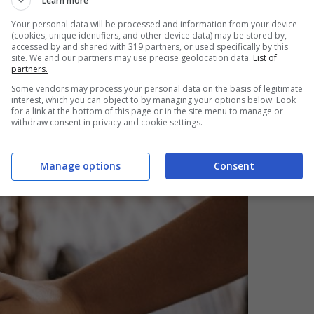
Learn more
Your personal data will be processed and information from your device
(cookies, unique identifiers, and other device data) may be stored by,
accessed by and shared with 319 partners, or used specifically by this
site. We and our partners may use precise geolocation data.
List of
ribuito può avvenire gradualmente, con un
partners.
Some vendors may process your personal data on the basis of legitimate
ende di adattarsi e pianificare di conseguenza.
interest, which you can object to by managing your options below. Look
for a link at the bottom of this page or in the site menu to manage or
azione di nuove politiche e minimizza l’impatto
withdraw consent in privacy and cookie settings.
ziende.
Manage options
Consent