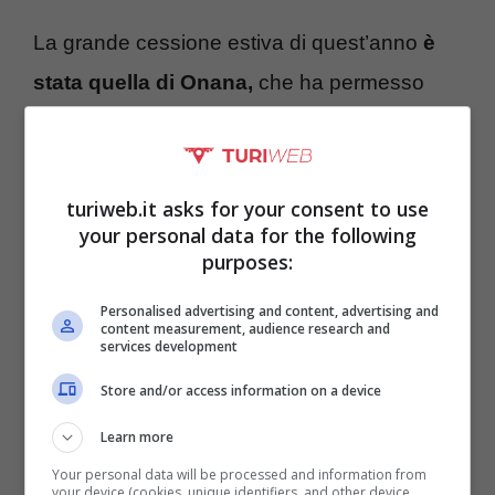
La grande cessione estiva di quest’anno
è
stata quella di Onana,
che ha permesso
una maxi plusvalenza molto positiva per le
casse societarie. Un altro big potrebbe però
lasciare la Pinetina la prossima estate e a
turiweb.it asks for your consent to use
your personal data for the following
questo punto ci si chiede chi potrebbe
purposes:
essere. Di giocatori nerazzurri che hanno
Personalised advertising and content, advertising and
pretendenti accreditate a livello
content measurement, audience research and
services development
internazionale ce ne sono,
uno di questi
Store and/or access information on a device
torna nel mirino di Manchester City e
Learn more
Chelsea.
Your personal data will be processed and information from
your device (cookies, unique identifiers, and other device