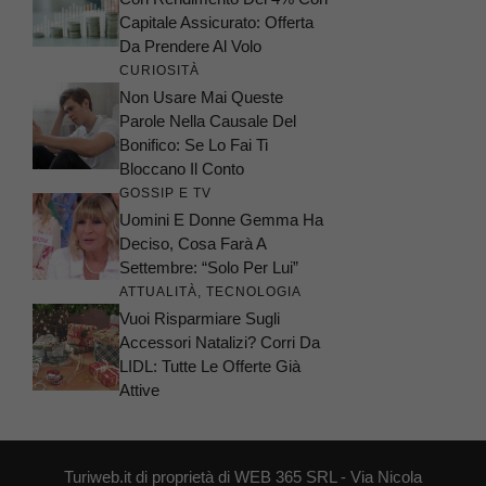
Capitale Assicurato: Offerta
Da Prendere Al Volo
CURIOSITÀ
Non Usare Mai Queste
Parole Nella Causale Del
Bonifico: Se Lo Fai Ti
Bloccano Il Conto
GOSSIP E TV
Uomini E Donne Gemma Ha
Deciso, Cosa Farà A
Settembre: “Solo Per Lui”
ATTUALITÀ
,
TECNOLOGIA
Vuoi Risparmiare Sugli
Accessori Natalizi? Corri Da
LIDL: Tutte Le Offerte Già
Attive
Turiweb.it di proprietà di WEB 365 SRL - Via Nicola