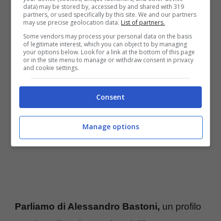
Inter, Bastoni puntato
data) may be stored by, accessed by and shared with 319
partners, or used specifically by this site. We and our partners
may use precise geolocation data.
List of partners.
dalla Premier League: la
Some vendors may process your personal data on the basis
of legitimate interest, which you can object to by managing
cifra per la sua cessione
your options below. Look for a link at the bottom of this page
or in the site menu to manage or withdraw consent in privacy
and cookie settings.
Consent
Manage options
Parliamo di Alessandro Bastoni,
un profilo