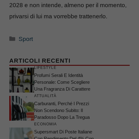
2028 e non intende, almeno per il momento,
privarsi di lui ma vorrebbe trattenerlo.
Categorie
Sport
ARTICOLI RECENTI
LIFESTYLE
Profumi Serali E Identità
Personale: Come Scegliere
Una Fragranza Di Carattere
ATTUALITÀ
Carburanti, Perché I Prezzi
Non Scendono Subito: Il
Paradosso Dopo La Tregua
ECONOMIA
Supersmart Di Poste Italiane
Con Rendimento Del 4% Con