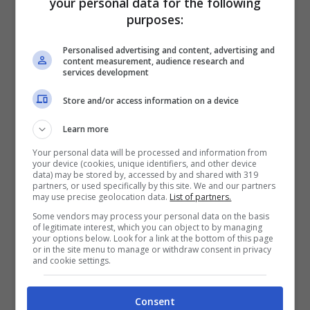
your personal data for the following
purposes:
Personalised advertising and content, advertising and
content measurement, audience research and
services development
Store and/or access information on a device
Learn more
Your personal data will be processed and information from
your device (cookies, unique identifiers, and other device
data) may be stored by, accessed by and shared with 319
partners, or used specifically by this site. We and our partners
Chiamate Truffa Su WhatsApp, Attenzione A
may use precise geolocation data.
List of partners.
Questi Prefissi: Cosa Fare Per Proteggersi
Some vendors may process your personal data on the basis
Ottobre 15, 2023
Daniela Germana
of legitimate interest, which you can object to by managing
your options below. Look for a link at the bottom of this page
WhatsApp. Attenzione alle nuove truffe:
or in the site menu to manage or withdraw consent in privacy
and cookie settings.
arrivano sottoforma di chiamate sospette
dall’estero. Osservate bene i prefissi.
Consent