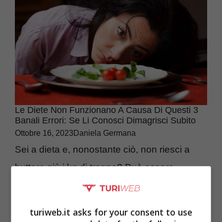
Le Diete Non Funzionano A Causa Di Questi 3
Banali Errori: Se Li Conosci Dimagrisci Subito
Ottobre 16, 2023
Daniela Germana
Sei a dieta e, nonostante ciò, non riesci a
buttare giù i kg di troppo? Può essere
frustrante. Probabilmente stai commettendo
degli errori. ...
turiweb.it asks for your consent to use