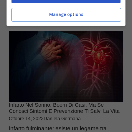
Utilizzare dispositivi digitali ci mette esposti,
nostro malgrado, ...
Manage options
Infarto Nel Sonno: Boom Di Casi, Ma Se
Conosci Sintomi E Prevenzione Ti Salvi La Vita
Ottobre 14, 2023
Daniela Germana
Infarto fulminante: esiste un legame tra