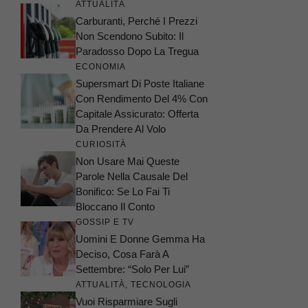
ATTUALITÀ
Carburanti, Perché I Prezzi
Non Scendono Subito: Il
Paradosso Dopo La Tregua
ECONOMIA
Supersmart Di Poste Italiane
Con Rendimento Del 4% Con
Capitale Assicurato: Offerta
Da Prendere Al Volo
CURIOSITÀ
Non Usare Mai Queste
Parole Nella Causale Del
Bonifico: Se Lo Fai Ti
Bloccano Il Conto
GOSSIP E TV
Uomini E Donne Gemma Ha
Deciso, Cosa Farà A
Settembre: “Solo Per Lui”
ATTUALITÀ
,
TECNOLOGIA
Vuoi Risparmiare Sugli