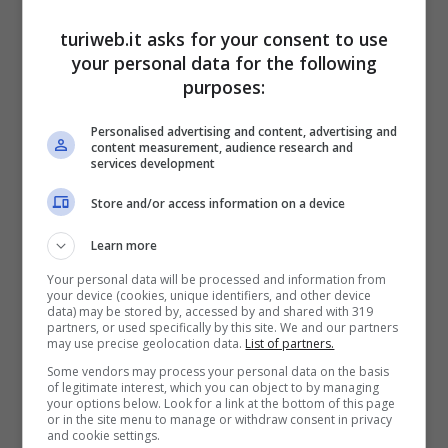
esperienze nuove. Sebbene l’idea della
turiweb.it asks for your consent to use
“vacanza ...
your personal data for the following
purposes:
Personalised advertising and content, advertising and
content measurement, audience research and
services development
Store and/or access information on a device
Learn more
Your personal data will be processed and information from
your device (cookies, unique identifiers, and other device
data) may be stored by, accessed by and shared with 319
partners, or used specifically by this site. We and our partners
may use precise geolocation data.
List of partners.
Dramma Eleonora Giorgi: Quanto Le Resta Da
Some vendors may process your personal data on the basis
of legitimate interest, which you can object to by managing
Vivere, Impossibile Trattenere Le Lacrime
your options below. Look for a link at the bottom of this page
Luglio 31, 2024
Federico Chiarenza
or in the site menu to manage or withdraw consent in privacy
and cookie settings.