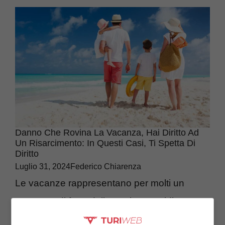
Danno Che Rovina La Vacanza, Hai Diritto Ad
Un Risarcimento: In Questi Casi, Ti Spetta Di
Diritto
Luglio 31, 2024
Federico Chiarenza
Le vacanze rappresentano per molti un
momento di fuga dalla routine quotidiana,
un’occasione per rilassarsi e vivere