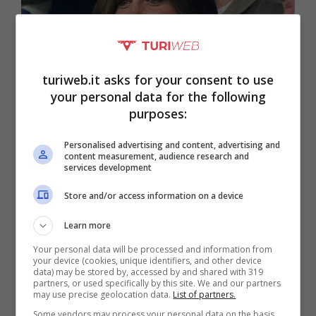
turiweb.it asks for your consent to use
your personal data for the following
purposes:
Kate Middleton C’è La Data Del Ritorno (anche
Al Lavoro): “Ormai È Pronta”
Personalised advertising and content, advertising and
Agosto 9, 2024
Mattia Senese
content measurement, audience research and
services development
Manca davvero poco al ritorno di Kate
Store and/or access information on a device
Middleton sulla scena pubblica secondo i
Learn more
tabloid londinesi: le tappe dei prossimi giorni.
Your personal data will be processed and information from
La Principessa del ...
your device (cookies, unique identifiers, and other device
data) may be stored by, accessed by and shared with 319
partners, or used specifically by this site. We and our partners
may use precise geolocation data.
List of partners.
Some vendors may process your personal data on the basis