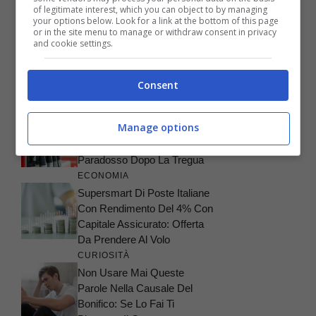
of legitimate interest, which you can object to by managing
your options below. Look for a link at the bottom of this page
ARTICOLI RECENTI
or in the site menu to manage or withdraw consent in privacy
and cookie settings.
LIFESTYLE
Profumi Serali E Identità
Personale: Come Scegliere
Consent
Una Fragranza Di Carattere
ATTUALITÀ
Manage options
Carburanti, Perché I Prezzi
Non Scendono Subito: Il
Paradosso Dopo La Tregua
ECONOMIA
Supersmart Di Poste Italiane
Con Rendimento Del 4% Con
Capitale Assicurato: Offerta
Da Prendere Al Volo
CURIOSITÀ
Non Usare Mai Queste
Parole Nella Causale Del
Bonifico: Se Lo Fai Ti