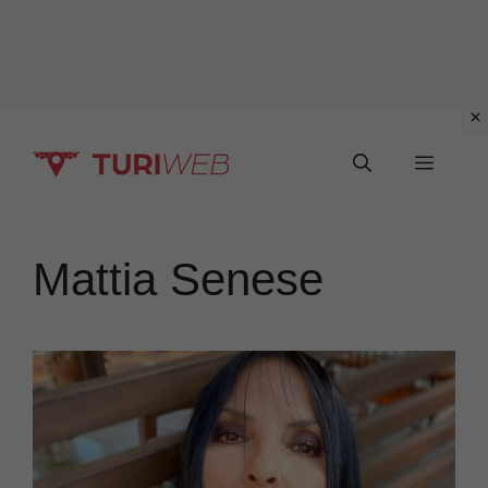
Vai
Menu
al
contenuto
Mattia Senese