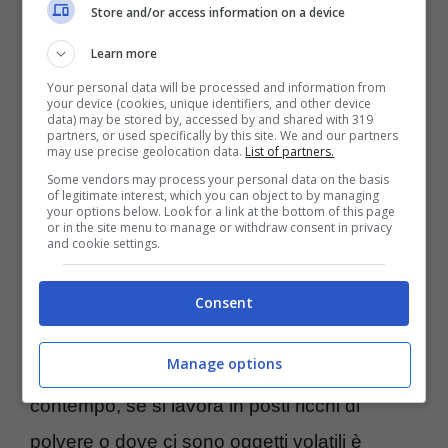
Store and/or access information on a device
Learn more
Your personal data will be processed and information from
your device (cookies, unique identifiers, and other device
data) may be stored by, accessed by and shared with 319
partners, or used specifically by this site. We and our partners
may use precise geolocation data.
List of partners.
Some vendors may process your personal data on the basis
Oltre alla formazione delle classiche rughe
of legitimate interest, which you can object to by managing
your options below. Look for a link at the bottom of this page
intorno agli stessi si corre infatti il rischio di
or in the site menu to manage or withdraw consent in privacy
and cookie settings.
rovinarsi la vista. Per questo motivo è molto
importante usare sempre degli occhiali da
Consent
sole o che siano comunque in grado di
Manage options
s
chermare gli occhi dai raggi solari
. Al
contempo, se si lavora in posti ricchi di
polvere o dove ci sono oggetti volatili è