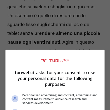
gesti che si rivelano sbagliati in ogni caso.
Un esempio è quello di restare con lo
sguardo fisso sugli schermi del pc o dei
tablet senza
prendere almeno una piccola
pausa ogni venti minuti
. Agire in questo
modo ogni giorno, alla lunga, può infatti
danneggiare la vista. Anche esporre
continuamente gli occhi al sole si rivela
turiweb.it asks for your consent to use
sbagliato.
your personal data for the following
purposes:
Personalised advertising and content, advertising and
content measurement, audience research and
services development