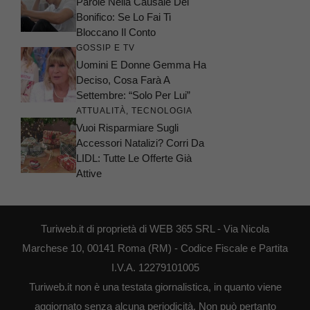
Parole Nella Causale Del
Bonifico: Se Lo Fai Ti
Bloccano Il Conto
GOSSIP E TV
Uomini E Donne Gemma Ha
Deciso, Cosa Farà A
Settembre: “Solo Per Lui”
ATTUALITÀ
,
TECNOLOGIA
Vuoi Risparmiare Sugli
Accessori Natalizi? Corri Da
LIDL: Tutte Le Offerte Già
Attive
Turiweb.it di proprietà di WEB 365 SRL - Via Nicola
Marchese 10, 00141 Roma (RM) - Codice Fiscale e Partita
I.V.A. 12279101005
Turiweb.it non è una testata giornalistica, in quanto viene
aggiornato senza alcuna periodicità. Non può pertanto