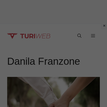
Vai
Menu
al
contenuto
Danila Franzone