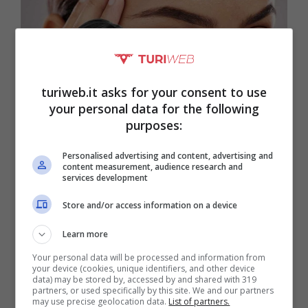
turiweb.it asks for your consent to use
your personal data for the following
purposes:
Allarme Salute Occhi: Stai Distruggendo E
Invecchiando I Tuoi A Causa Di Questi Banali
Personalised advertising and content, advertising and
Errori Che Commettono Tutti
content measurement, audience research and
services development
Ottobre 18, 2023
Danila Franzone
Ci sono degli errori banali che commettono
Store and/or access information on a device
tutti e che possono portare ad un
Learn more
invecchiamento precoce degli occhi. I nostri
Your personal data will be processed and information from
your device (cookies, unique identifiers, and other device
occhi sono ciò ...
data) may be stored by, accessed by and shared with 319
partners, or used specifically by this site. We and our partners
may use precise geolocation data.
List of partners.