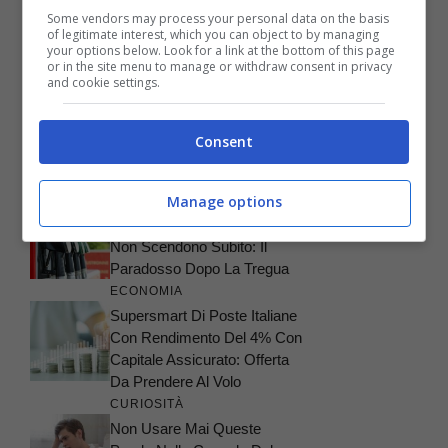
Some vendors may process your personal data on the basis
of legitimate interest, which you can object to by managing
your options below. Look for a link at the bottom of this page
or in the site menu to manage or withdraw consent in privacy
and cookie settings.
ARTICOLI RECENTI
LIFESTYLE
Profumi Serali E Identità
Consent
Personale: Come Scegliere
Una Fragranza Di Carattere
Manage options
ATTUALITÀ
Carburanti, Perché I Prezzi
Non Scendono Subito: Il
Paradosso Dopo La Tregua
ECONOMIA
Supersmart Di Poste Italiane
Con Rendimento Del 4% Con
Capitale Assicurato: Offerta
Da Prendere Al Volo
CURIOSITÀ
Non Usare Mai Queste