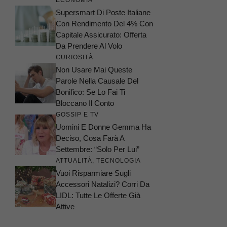
ECONOMIA
Supersmart Di Poste Italiane
Con Rendimento Del 4% Con
Capitale Assicurato: Offerta
Da Prendere Al Volo
CURIOSITÀ
Non Usare Mai Queste
Parole Nella Causale Del
Bonifico: Se Lo Fai Ti
Bloccano Il Conto
GOSSIP E TV
Uomini E Donne Gemma Ha
Deciso, Cosa Farà A
Settembre: “Solo Per Lui”
ATTUALITÀ
,
TECNOLOGIA
Vuoi Risparmiare Sugli
Accessori Natalizi? Corri Da
LIDL: Tutte Le Offerte Già
Attive