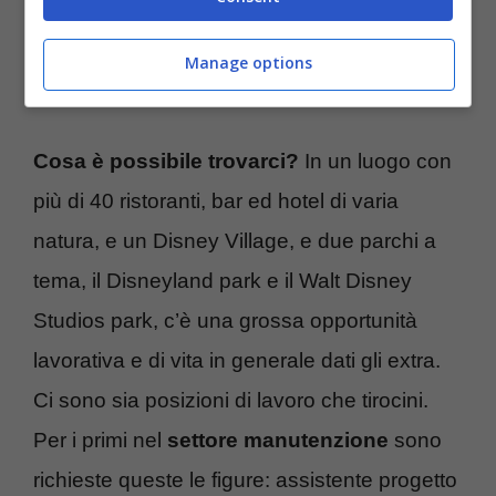
Manage options
Lavorare all’Estero e in Italia, opportunità- (Turiweb.it)
Cosa è possibile trovarci?
In un luogo con
più di 40 ristoranti, bar ed hotel di varia
natura, e un Disney Village, e due parchi a
tema, il Disneyland park e il Walt Disney
Studios park, c’è una grossa opportunità
lavorativa e di vita in generale dati gli extra.
Ci sono sia posizioni di lavoro che tirocini.
Per i primi nel
settore manutenzione
sono
richieste queste le figure: assistente progetto