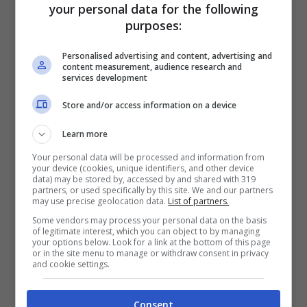
your personal data for the following
gastronomico e delle ristorazione, e per chi
purposes:
ha skills sempre più specifiche, ci sono
Personalised advertising and content, advertising and
content measurement, audience research and
anche mansioni d’ufficio. Appunto,
è
services development
un’occasione d’oro perché abbraccia più
Store and/or access information on a device
contesti.
Marne-la-Vallée, nei pressi di
Learn more
Parigi, non è mai stata così speranzosa.
Your personal data will be processed and information from
your device (cookies, unique identifiers, and other device
data) may be stored by, accessed by and shared with 319
partners, or used specifically by this site. We and our partners
may use precise geolocation data.
List of partners.
Some vendors may process your personal data on the basis
of legitimate interest, which you can object to by managing
your options below. Look for a link at the bottom of this page
or in the site menu to manage or withdraw consent in privacy
and cookie settings.
Consent