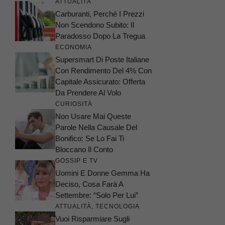
ATTUALITÀ
Carburanti, Perché I Prezzi
Non Scendono Subito: Il
Paradosso Dopo La Tregua
ECONOMIA
Supersmart Di Poste Italiane
Con Rendimento Del 4% Con
Capitale Assicurato: Offerta
Da Prendere Al Volo
CURIOSITÀ
Non Usare Mai Queste
Parole Nella Causale Del
Bonifico: Se Lo Fai Ti
Bloccano Il Conto
GOSSIP E TV
Uomini E Donne Gemma Ha
Deciso, Cosa Farà A
Settembre: “Solo Per Lui”
ATTUALITÀ
,
TECNOLOGIA
Vuoi Risparmiare Sugli