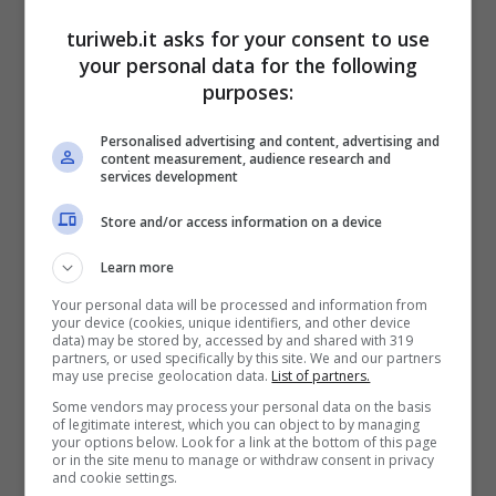
...
turiweb.it asks for your consent to use
your personal data for the following
purposes:
Personalised advertising and content, advertising and
content measurement, audience research and
services development
Store and/or access information on a device
Learn more
Your personal data will be processed and information from
your device (cookies, unique identifiers, and other device
data) may be stored by, accessed by and shared with 319
partners, or used specifically by this site. We and our partners
Il Castello Abbandonato Più Bello Del Mondo Si
may use precise geolocation data.
List of partners.
Trova In Italia: Dove E Come Raggiungerlo
Some vendors may process your personal data on the basis
Ottobre 17, 2023
Fabiana Donato
of legitimate interest, which you can object to by managing
your options below. Look for a link at the bottom of this page
Il castello abbandonato più bello del mondo
or in the site menu to manage or withdraw consent in privacy
and cookie settings.
si trova in Italia: non ci credi? Guarda che