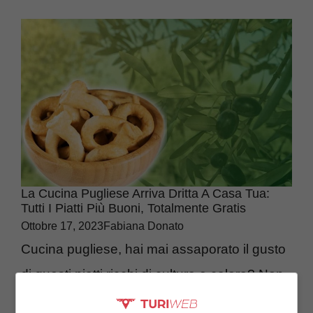
La Cucina Pugliese Arriva Dritta A Casa Tua:
Tutti I Piatti Più Buoni, Totalmente Gratis
Ottobre 17, 2023
Fabiana Donato
Cucina pugliese, hai mai assaporato il gusto
di questi piatti ricchi di cultura e calore? Non
sai che ti perdi, provali gratuitamente. Taralli