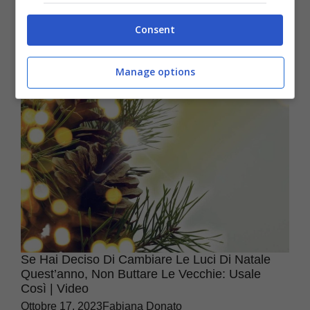
incanto, nemmeno nelle favole è così!
Consent
Favole ...
Manage options
Se Hai Deciso Di Cambiare Le Luci Di Natale
Quest’anno, Non Buttare Le Vecchie: Usale
Così | Video
Ottobre 17, 2023
Fabiana Donato