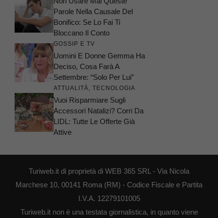
Non Usare Mai Queste
Parole Nella Causale Del
Bonifico: Se Lo Fai Ti
Bloccano Il Conto
GOSSIP E TV
Uomini E Donne Gemma Ha
Deciso, Cosa Farà A
Settembre: “Solo Per Lui”
ATTUALITÀ
,
TECNOLOGIA
Vuoi Risparmiare Sugli
Accessori Natalizi? Corri Da
LIDL: Tutte Le Offerte Già
Attive
Turiweb.it di proprietà di WEB 365 SRL - Via Nicola
Marchese 10, 00141 Roma (RM) - Codice Fiscale e Partita
I.V.A. 12279101005
Turiweb.it non è una testata giornalistica, in quanto viene