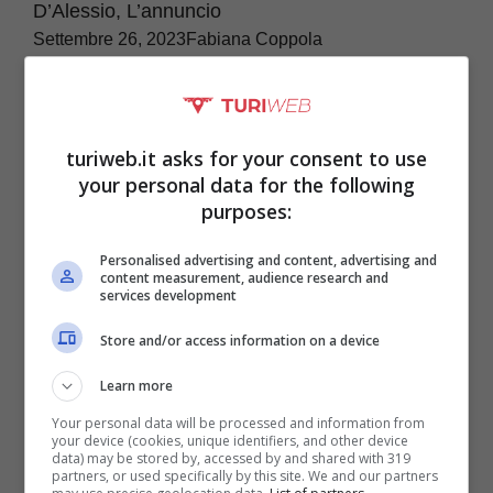
D’Alessio, L’annuncio
Settembre 26, 2023
Fabiana Coppola
Senza parole Gigi D’Alessio per quello che è
accaduto: il suo video con l’annuncio fa
gioire i fan. Una gioia che nessuno riesce ...
turiweb.it asks for your consent to use
your personal data for the following
purposes:
Personalised advertising and content, advertising and
content measurement, audience research and
services development
Store and/or access information on a device
Learn more
Your personal data will be processed and information from
your device (cookies, unique identifiers, and other device
data) may be stored by, accessed by and shared with 319
partners, or used specifically by this site. We and our partners