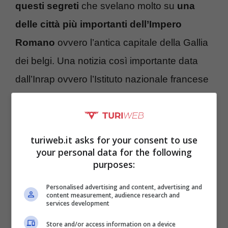
questi segreti
che svelano molto su
una
delle città più importanti dell’Impero
Romano
ovvero l’antica capitale della Gallia
dei belgi. Una notizia così importante data
dall’Inrap ovvero l’Istituto nazionale francese
di ricerche archeologiche preventive
. Una
donna è stata trovata all’interno di
un’antica tomba di pietra r
isalente a 1800
turiweb.it asks for your consent to use
your personal data for the following
anni fa.
purposes:
Personalised advertising and content, advertising and
content measurement, audience research and
services development
Store and/or access information on a device