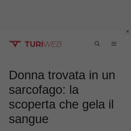
Vai
Menu
al
contenuto
Donna trovata in un
sarcofago: la
scoperta che gela il
sangue