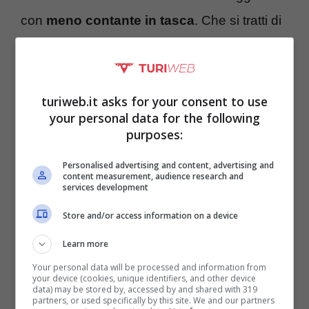
con
meno contante in tasca
. Che si tratti di
viaggi all’estero o in Italia si può utilizzare
l’App senza restrizioni dettate dai vari Paesi.
turiweb.it asks for your consent to use
your personal data for the following
purposes:
Personalised advertising and content, advertising and
content measurement, audience research and
services development
Store and/or access information on a device
Learn more
Your personal data will be processed and information from
I vantaggi dell’app per la sosta – Turiweb.it
your device (cookies, unique identifiers, and other device
data) may be stored by, accessed by and shared with 319
partners, or used specifically by this site. We and our partners