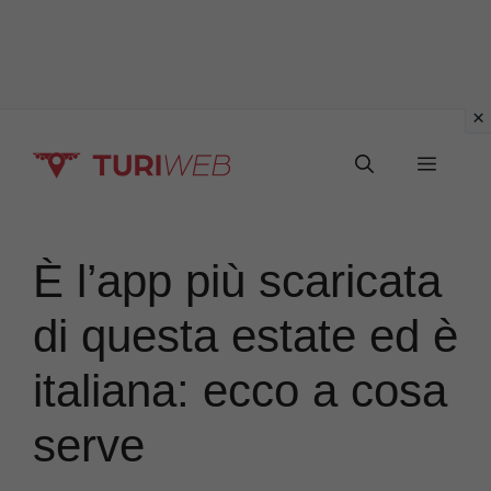
Vai
Menu
al
contenuto
È l’app più scaricata
di questa estate ed è
italiana: ecco a cosa
serve