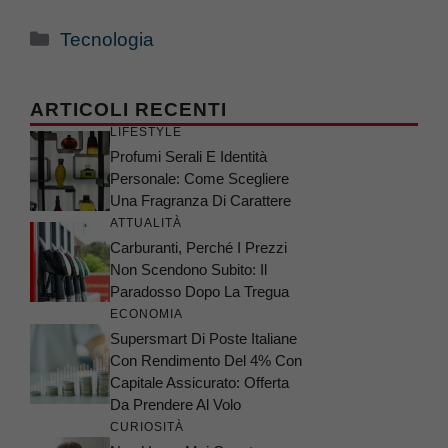
Categorie
Tecnologia
ARTICOLI RECENTI
LIFESTYLE
Profumi Serali E Identità
Personale: Come Scegliere
Una Fragranza Di Carattere
ATTUALITÀ
Carburanti, Perché I Prezzi
Non Scendono Subito: Il
Paradosso Dopo La Tregua
ECONOMIA
Supersmart Di Poste Italiane
Con Rendimento Del 4% Con
Capitale Assicurato: Offerta
Da Prendere Al Volo
CURIOSITÀ