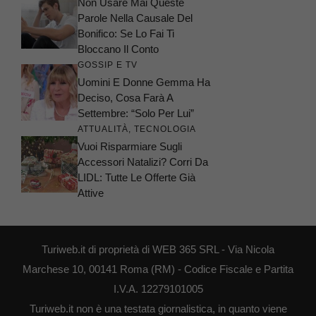
Non Usare Mai Queste
Parole Nella Causale Del
Bonifico: Se Lo Fai Ti
Bloccano Il Conto
GOSSIP E TV
Uomini E Donne Gemma Ha
Deciso, Cosa Farà A
Settembre: “Solo Per Lui”
ATTUALITÀ
,
TECNOLOGIA
Vuoi Risparmiare Sugli
Accessori Natalizi? Corri Da
LIDL: Tutte Le Offerte Già
Attive
Turiweb.it di proprietà di WEB 365 SRL - Via Nicola
Marchese 10, 00141 Roma (RM) - Codice Fiscale e Partita
I.V.A. 12279101005
Turiweb.it non è una testata giornalistica, in quanto viene