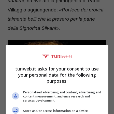
adatta»
, ha rivelato la primogenita di Paolo
Villaggio aggiungendo:
«Poi fece dei provini
talmente belli che la presero per la parte
della Signorina Silvani».
turiweb.it asks for your consent to use
your personal data for the following
purposes:
Personalised advertising and content, advertising and
content measurement, audience research and
services development
Store and/or access information on a device
Anna Mazzamauro continua a essere attiva a teatro (Foto