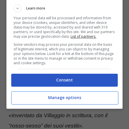
Instagram @anna.mazzamauroofficial) – (Turiweb.it)
Learn more
Your personal data will be processed and information from
Curiosità a parte, cosa fa adesso Anna
your device (cookies, unique identifiers, and other device
data) may be stored by, accessed by and shared with 319
partners, or used specifically by this site. We and our partners
Mazzamauro? A
84 anni l’attrice romana
may use precise geolocation data.
List of partners.
continua a girare per l’Italia.
In autunno
Some vendors may process your personal data on the basis
of legitimate interest, which you can object to by managing
porterà a teatro lo spettacolo “
Come è
your options below. Look for a link at the bottom of this page
or in the site menu to manage or withdraw consent in privacy
and cookie settings.
ancora umano lei caro Fantozzi
”, ispirato a
una delle battute storiche dei film girati con
Consent
Paolo Villaggio. Intervistata qualche giorno fa
da
Repubblica
, Anna Mazzamauro ha
Manage options
ricordato la genesi del suo personaggio,
«inventato da Villaggio in scrittura, con il
“rosso-sesso” dei suoi vestiti».