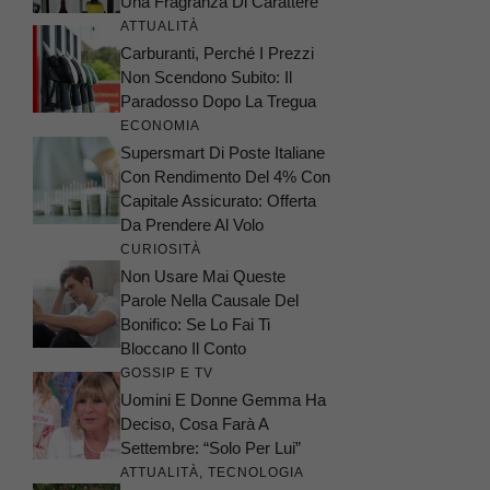
Una Fragranza Di Carattere
ATTUALITÀ
Carburanti, Perché I Prezzi
Non Scendono Subito: Il
Paradosso Dopo La Tregua
ECONOMIA
Supersmart Di Poste Italiane
Con Rendimento Del 4% Con
Capitale Assicurato: Offerta
Da Prendere Al Volo
CURIOSITÀ
Non Usare Mai Queste
Parole Nella Causale Del
Bonifico: Se Lo Fai Ti
Bloccano Il Conto
GOSSIP E TV
Uomini E Donne Gemma Ha
Deciso, Cosa Farà A
Settembre: “Solo Per Lui”
ATTUALITÀ
,
TECNOLOGIA