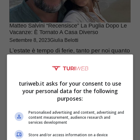
Matteo Salvini “recensisce” La Puglia Dopo Le
Vacanze: È Tornato A Casa Diverso
Settembre 8, 2023
Giulia Belotti
L’estate è tempo di ferie, tanto per noi quanto
per i politici. Matteo Salvini ha scelto la
Puglia: ecco cosa ha detto delle ...
turiweb.it asks for your consent to use
your personal data for the following
purposes:
Personalised advertising and content, advertising and
content measurement, audience research and
services development
Store and/or access information on a device