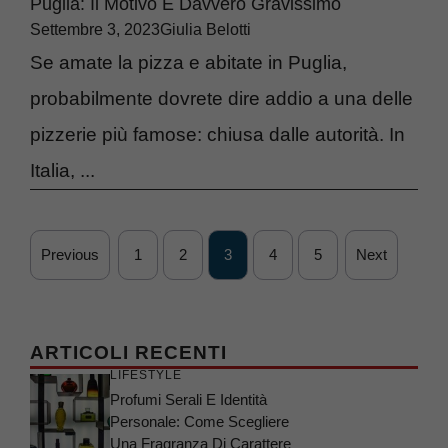
Puglia: Il Motivo È Davvero Gravissimo
Settembre 3, 2023
Giulia Belotti
Se amate la pizza e abitate in Puglia,
probabilmente dovrete dire addio a una delle
pizzerie più famose: chiusa dalle autorità. In
Italia, ...
Previous
1
2
3
4
5
Next
ARTICOLI RECENTI
LIFESTYLE
Profumi Serali E Identità
Personale: Come Scegliere
Una Fragranza Di Carattere