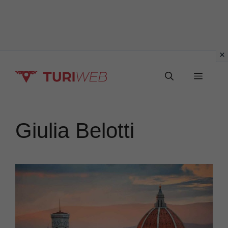
Vai
Menu
al
contenuto
Giulia Belotti