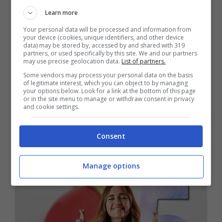
Learn more
Your personal data will be processed and information from
your device (cookies, unique identifiers, and other device
data) may be stored by, accessed by and shared with 319
Nuovo Bonus Per Le Famiglie Pugliesi:
partners, or used specifically by this site. We and our partners
Requisiti, Come Fare Domanda E Quanto Vale
may use precise geolocation data.
List of partners.
Settembre 8, 2023
Giulia Belotti
Some vendors may process your personal data on the basis
of legitimate interest, which you can object to by managing
Se siete in Puglia è finalmente giunto il
your options below. Look for a link at the bottom of this page
or in the site menu to manage or withdraw consent in privacy
momento di gioire. Questo bonus è tutto per
and cookie settings.
voi: ecco come inoltrare la richiesta Viviamo
Consent
...
Manage options